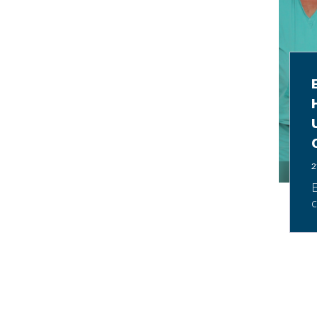
2
E
c