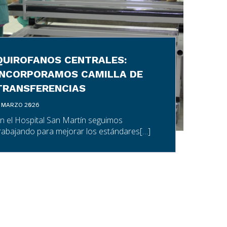
QUIROFANOS CENTRALES:
INCORPORAMOS CAMILLA DE
TRANSFERENCIAS
 MARZO 2026
n el Hospital San Martín seguimos
rabajando para mejorar los estándares[…]